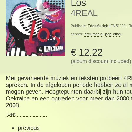
Los
4REAL
Publisher:
EdenMuziek
| EM51131 | R
genres:
instrumental
,
pop
,
other
€ 12.22
(album discount included)
Met gevarieerde muziek en teksten probeert 4RE
spreken. In de afgelopen periode hebben ze al
mogen geven. Hoogtepunten daarbij zijn hun to
Oekraine en een optreden voor meer dan 2000 t
2008.
Tweet
previous