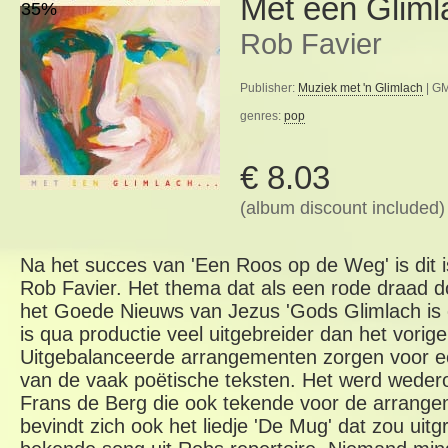
Met een Gliml
35%
Rob Favier
Publisher:
Muziek met 'n Glimlach
| GM
genres:
pop
€ 8.03
(album discount included)
Na het succes van 'Een Roos op de Weg' is dit 
Rob Favier. Het thema dat als een rode draad doo
het Goede Nieuws van Jezus 'Gods Glimlach is 
is qua productie veel uitgebreider dan het vorige 
Uitgebalanceerde arrangementen zorgen voor e
van de vaak poëtische teksten. Het werd wede
Frans de Berg die ook tekende voor de arrange
bevindt zich ook het liedje 'De Mug' dat zou uit