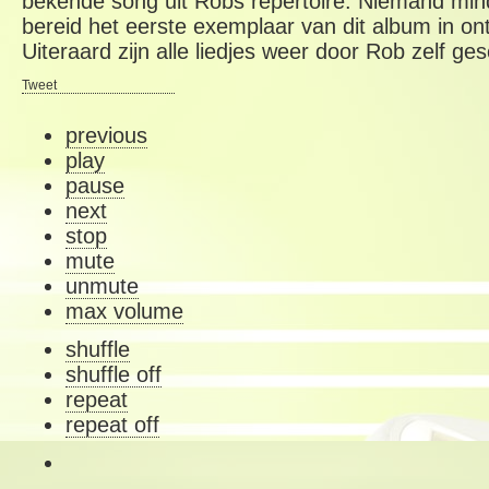
bekende song uit Robs repertoire. Niemand mi
bereid het eerste exemplaar van dit album in o
Uiteraard zijn alle liedjes weer door Rob zelf ge
Tweet
previous
play
pause
next
stop
mute
unmute
max volume
shuffle
shuffle off
repeat
repeat off