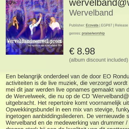
wervelband@w
30%
Wervelband
Publisher:
Ecovata
| EGP87 | Release 
genres:
praise/worship
€ 8.98
(album discount included)
Een belangrijk onderdeel van de door EO Rondu
activiteiten is de live muziek, die verzorgd wor
mei dit jaar werden live opnames gemaakt van d
de Wervelweek, die nu op de CD 'Wervelband@we
uitgebracht. Het repertoire komt voornamelijk u
Opwekkingsbundel in een mix van stevige, funk
ingetogen aanbiddingsliederen. De vernieuwde 
Wervelband en de medewerking van drummer / p