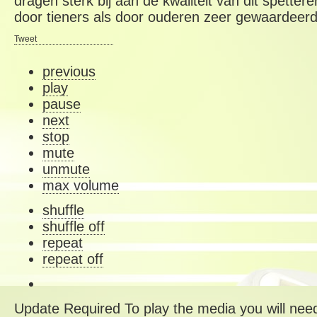
dragen sterk bij aan de kwaliteit van dit spetter
door tieners als door ouderen zeer gewaardeerd
Tweet
previous
play
pause
next
stop
mute
unmute
max volume
shuffle
shuffle off
repeat
repeat off
Update Required
To play the media you will need