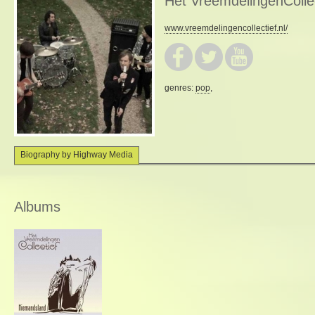
Het VreemdelingenCollec
www.vreemdelingencollectief.nl/
genres:
pop
,
Biography by Highway Media
Albums