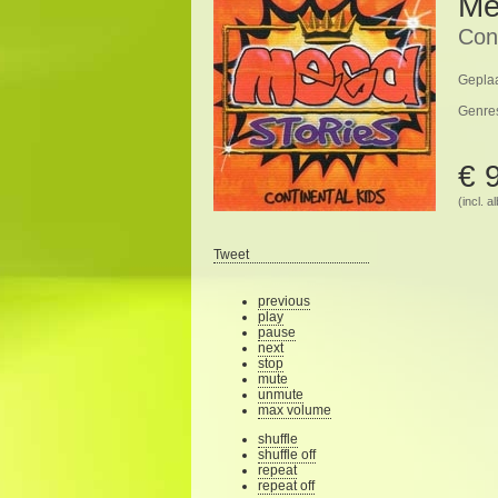
Me
Cont
Geplaa
Genre
€ 
(incl. 
Tweet
previous
play
pause
next
stop
mute
unmute
max volume
shuffle
shuffle off
repeat
repeat off