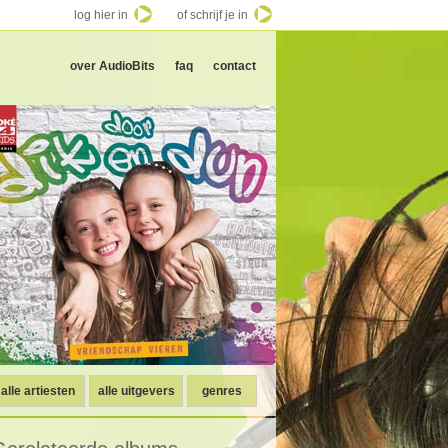
log hier in
of schrijf je in
over AudioBits
faq
contact
alle artiesten
alle uitgevers
genres