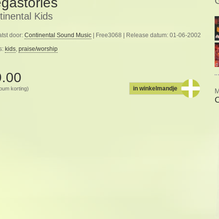
gastories
inental Kids
tst door:
Continental Sound Music
| Free3068 | Release datum: 01-06-2002
s:
kids
,
praise/worship
9.00
in winkelmandje
album korting)
M
C