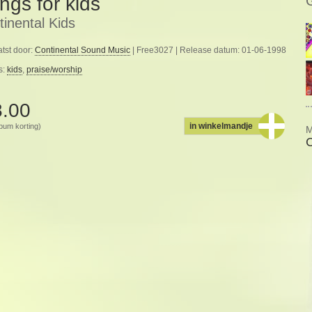
ngs for kids
inental Kids
tst door:
Continental Sound Music
| Free3027 | Release datum: 01-06-1998
s:
kids
,
praise/worship
8.00
in winkelmandje
album korting)
M
C