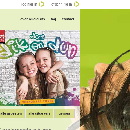
log hier in
of schrijf je in
over AudioBits
faq
contact
alle artiesten
alle uitgevers
genres