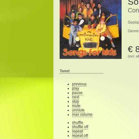
So
Cont
Geplaa
Genre
€ 
(incl. 
Tweet
previous
play
pause
next
stop
mute
unmute
max volume
shuffle
shuffle off
repeat
repeat off