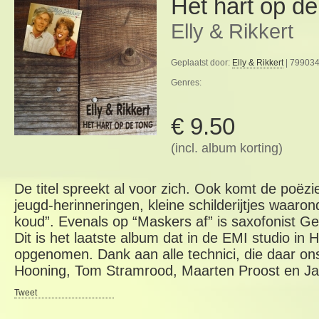
Het hart op de
Elly & Rikkert
Geplaatst door:
Elly & Rikkert
| 799034
Genres:
€ 9.50
(incl. album korting)
De titel spreekt al voor zich. Ook komt de poëz
jeugd-herinneringen, kleine schilderijtjes waaron
koud”. Evenals op “Maskers af” is saxofonist G
Dit is het laatste album dat in de EMI studio i
opgenomen. Dank aan alle technici, die daar on
Hooning, Tom Stramrood, Maarten Proost en Jan
Tweet