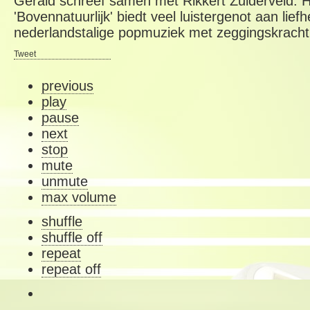
Gerald schreef samen met Rikkert Zuiderveld. 
'Bovennatuurlijk' biedt veel luistergenot aan lie
nederlandstalige popmuziek met zeggingskracht
Tweet
previous
play
pause
next
stop
mute
unmute
max volume
shuffle
shuffle off
repeat
repeat off