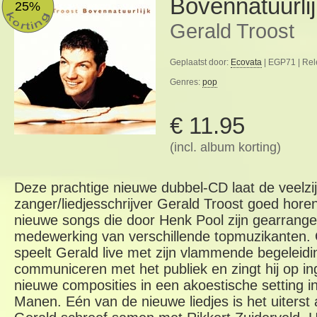
Bovennatuurli
25%
Gerald Troost
Geplaatst door:
Ecovata
| EGP71 | Rel
Genres:
pop
€ 11.95
(incl. album korting)
Deze prachtige nieuwe dubbel-CD laat de veelzi
zanger/liedjesschrijver Gerald Troost goed horen.
nieuwe songs die door Henk Pool zijn gearran
medewerking van verschillende topmuzikanten.
speelt Gerald live met zijn vlammende begeleid
communiceren met het publiek en zingt hij op i
nieuwe composities in een akoestische setting i
Manen. Eén van de nieuwe liedjes is het uiterst 