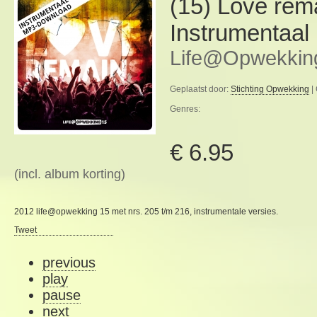
(15) Love rem
Instrumentaal
Life@Opwekkin
Geplaatst door:
Stichting Opwekking
|
Genres:
€ 6.95
(incl. album korting)
2012 life@opwekking 15 met nrs. 205 t/m 216, instrumentale versies.
Tweet
previous
play
pause
next