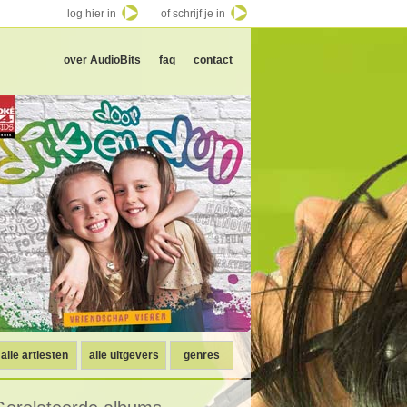
log hier in
of schrijf je in
over AudioBits
faq
contact
alle artiesten
alle uitgevers
genres