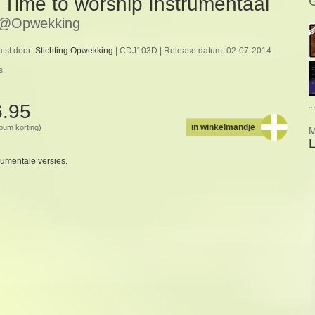
) Time to worship Instrumentaal
e@Opwekking
tst door:
Stichting Opwekking
| CDJ103D | Release datum: 02-07-2014
s:
6.95
in winkelmandje
album korting)
M
rumentale versies.