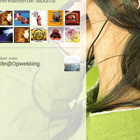
Gerelateerde albums
eer over
Life@Opwekking