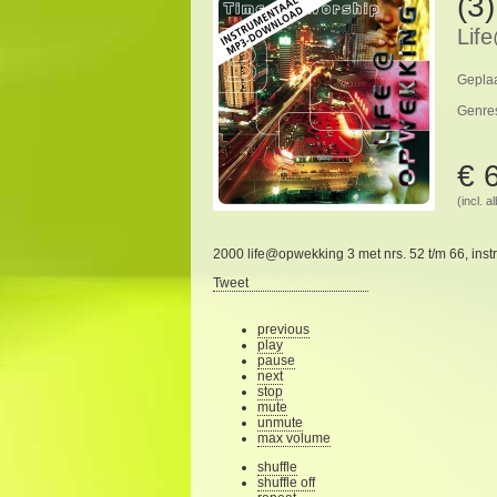
(3
Lif
Geplaa
Genre
€ 
(incl. 
2000 life@opwekking 3 met nrs. 52 t/m 66, inst
Tweet
previous
play
pause
next
stop
mute
unmute
max volume
shuffle
shuffle off