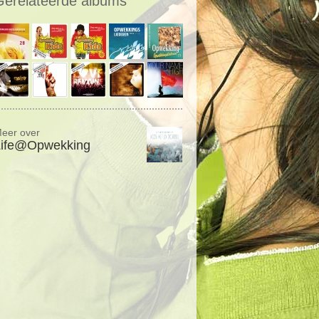
Gerelateerde albums
eer over
Life@Opwekking