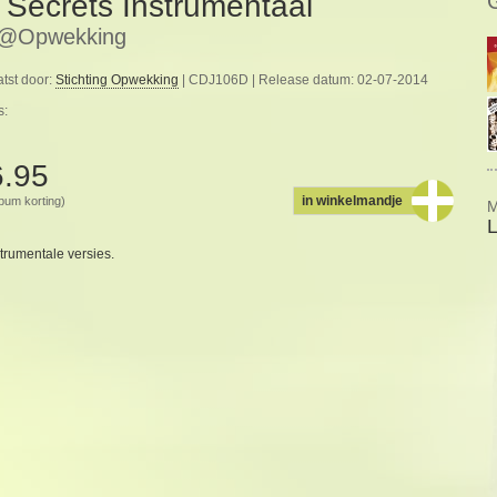
) Secrets Instrumentaal
e@Opwekking
tst door:
Stichting Opwekking
| CDJ106D | Release datum: 02-07-2014
s:
6.95
in winkelmandje
album korting)
M
trumentale versies.