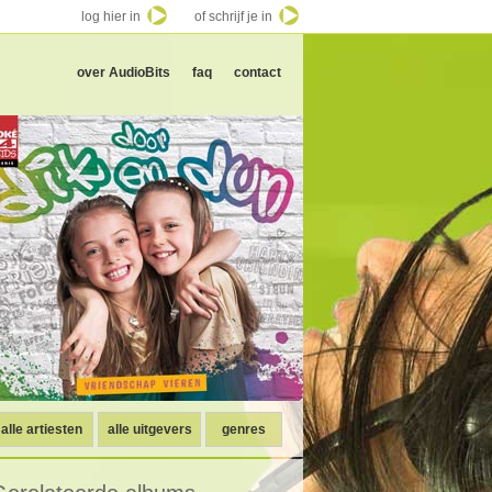
log hier in
of schrijf je in
over AudioBits
faq
contact
alle artiesten
alle uitgevers
genres