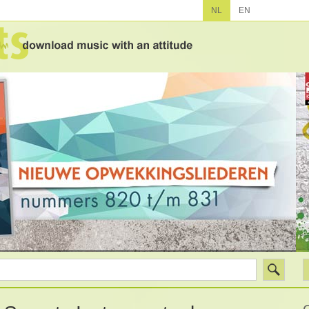
NL
EN