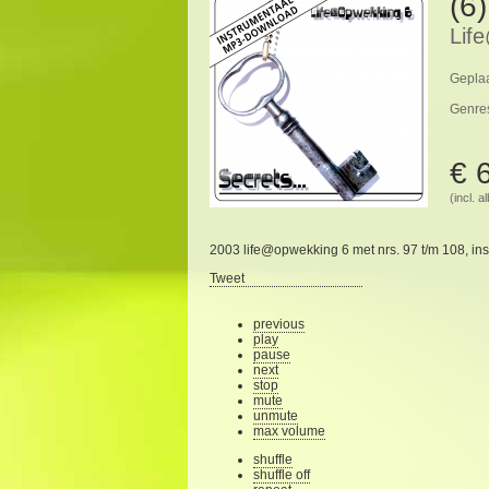
(6
Lif
Geplaa
Genre
€ 
(incl. 
2003 life@opwekking 6 met nrs. 97 t/m 108, ins
Tweet
previous
play
pause
next
stop
mute
unmute
max volume
shuffle
shuffle off