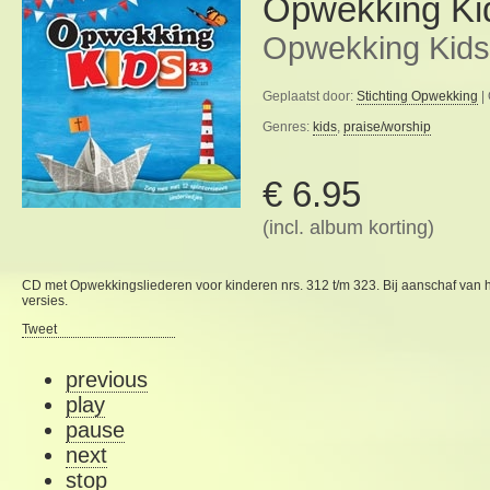
Opwekking Ki
Opwekking Kids
Geplaatst door:
Stichting Opwekking
|
Genres:
kids
,
praise/worship
€ 6.95
(incl. album korting)
CD met Opwekkingsliederen voor kinderen nrs. 312 t/m 323. Bij aanschaf van 
versies.
Tweet
previous
play
pause
next
stop