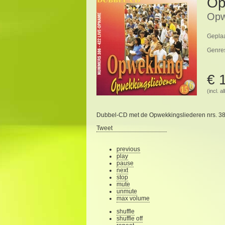
Op
Opw
Geplaa
Genre
€ 
(incl. 
Dubbel-CD met de Opwekkingsliederen nrs. 38
Tweet
previous
play
pause
next
stop
mute
unmute
max volume
shuffle
shuffle off