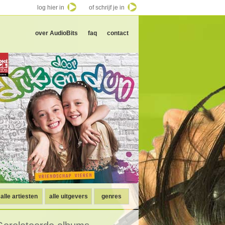
log hier in
of schrijf je in
over AudioBits
faq
contact
alle artiesten
alle uitgevers
genres