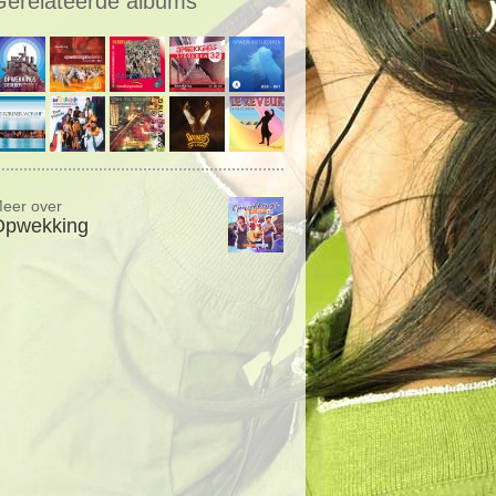
Gerelateerde albums
eer over
Opwekking