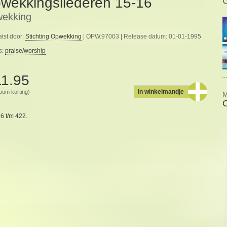
wekkingsliederen 15-16
ekking
tst door:
Stichting Opwekking
| OPW.97003 | Release datum: 01-01-1995
s:
praise/worship
11.95
in winkelmandje
album korting)
M
6 t/m 422.