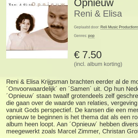
Opnieuw
Reni & Elisa
Geplaatst door:
Reli Music Production
Genres:
pop
€ 7.50
(incl. album korting)
Reni & Elisa Krijgsman brachten eerder al de m
´Onvoorwaardelijk´ en ´Samen´ uit. Op hun Ned
´Opnieuw´ staan twaalf grotendeels zelf geschrev
die gaan over de waarde van relaties, vergevin
vanuit Gods perspectief. De kansen die een mens
opnieuw te beginnen is het thema dat als een r
album heen loopt. Aan ´Opnieuw´ hebben diver
meegewerkt zoals Marcel Zimmer, Christan Gro