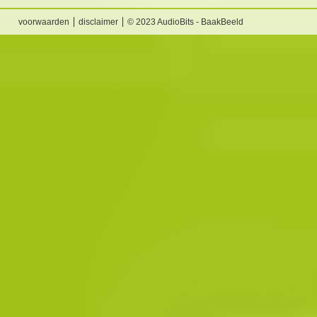
voorwaarden
disclaimer
© 2023 AudioBits - BaakBeeld