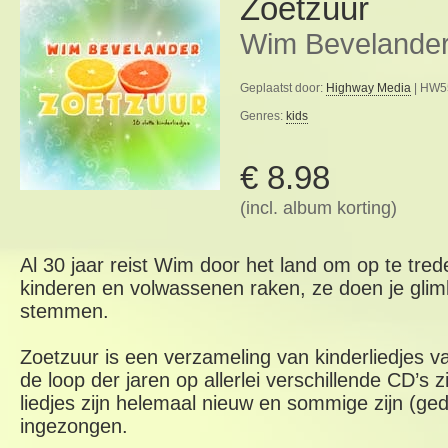
Zoetzuur
Wim Bevelande
Geplaatst door:
Highway Media
| HW55
Genres:
kids
€ 8.98
(incl. album korting)
Al 30 jaar reist Wim door het land om op te treden
kinderen en volwassenen raken, ze doen je gli
stemmen.
Zoetzuur is een verzameling van kinderliedjes v
de loop der jaren op allerlei verschillende CD’s 
liedjes zijn helemaal nieuw en sommige zijn (ged
ingezongen.