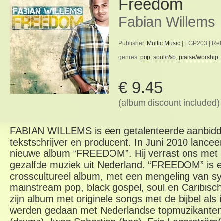
Freedom
Fabian Willems
Publisher:
Multic Music
| EGP203 | Rel
genres:
pop
,
soul/r&b
,
praise/worship
€ 9.45
(album discount included)
FABIAN WILLEMS is een getalenteerde aanbiddi
tekstschrijver en producent. In Juni 2010 lanceer
nieuwe album “FREEDOM”. Hij verrast ons met 
gezalfde muziek uit Nederland. “FREEDOM” is ee
crosscultureel album, met een mengeling van s
mainstream pop, black gospel, soul en Caribisc
zijn album met originele songs met de bijbel als
werden gedaan met Nederlandse topmuzikanten