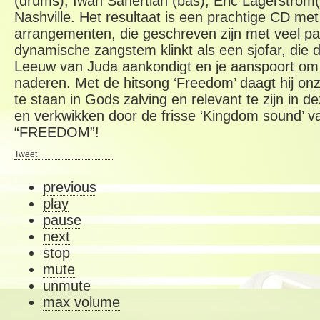
(drums), Iwan Sahertian (bas), Eric Lagerström(
Nashville. Het resultaat is een prachtige CD met 
arrangementen, die geschreven zijn met veel p
dynamische zangstem klinkt als een sjofar, die
Leeuw van Juda aankondigt en je aanspoort om 
naderen. Met de hitsong ‘Freedom’ daagt hij on
te staan in Gods zalving en relevant te zijn in dez
en verkwikken door de frisse ‘Kingdom sound’ v
“FREEDOM”!
Tweet
previous
play
pause
next
stop
mute
unmute
max volume