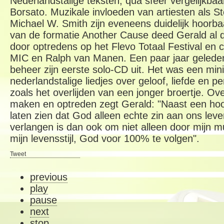
Nederlandstalige teksten, qua sfeer vergelijkba
Borsato. Muzikale invloeden van artiesten als 
Michael W. Smith zijn eveneens duidelijk hoorbaa
van de formatie Another Cause deed Gerald al d
door optredens op het Flevo Totaal Festival en c
MIC en Ralph van Manen. Een paar jaar geleden
beheer zijn eerste solo-CD uit. Het was een mi
nederlandstalige liedjes over geloof, liefde en pe
zoals het overlijden van een jonger broertje. Ov
maken en optreden zegt Gerald: "Naast een hoop
laten zien dat God alleen echte zin aan ons lev
verlangen is dan ook om niet alleen door mijn 
mijn levensstijl, God voor 100% te volgen".
Tweet
previous
play
pause
next
stop