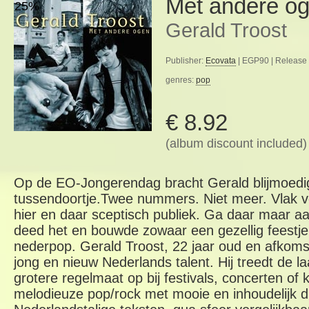
Met andere o
25%
Gerald Troost
Publisher:
Ecovata
| EGP90 | Release 
genres:
pop
€ 8.92
(album discount included)
Op de EO-Jongerendag bracht Gerald blijmoedi
tussendoortje.Twee nummers. Niet meer. Vlak v
hier en daar sceptisch publiek. Ga daar maar a
deed het en bouwde zowaar een gezellig feestje 
nederpop. Gerald Troost, 22 jaar oud en afkomst
jong en nieuw Nederlands talent. Hij treedt de la
grotere regelmaat op bij festivals, concerten of
melodieuze pop/rock met mooie en inhoudelijk 