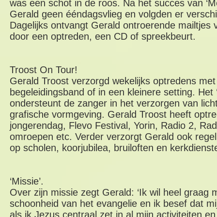
was een schot in de roos. Na het succes van ‘M
Gerald geen ééndagsvlieg en volgden er versch
Dagelijks ontvangt Gerald ontroerende mailtjes 
door een optreden, een CD of spreekbeurt.
Troost On Tour!
Gerald Troost verzorgd wekelijks optredens met 
begeleidingsband of in een kleinere setting. Het
ondersteunt de zanger in het verzorgen van lich
grafische vormgeving. Gerald Troost heeft opt
jongerendag, Flevo Festival, Yorin, Radio 2, Radi
omroepen etc. Verder verzorgt Gerald ook rege
op scholen, koorjubilea, bruiloften en kerkdienst
‘Missie’.
Over zijn missie zegt Gerald: ‘Ik wil heel graag
schoonheid van het evangelie en ik besef dat mi
als ik Jezus centraal zet in al mijn activiteiten e