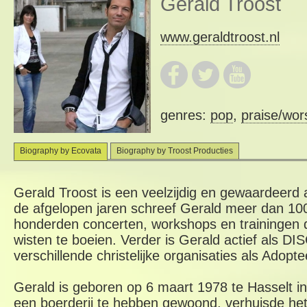
Gerald Troost
www.geraldtroost.nl
genres:
pop
,
praise/wor
Biography by Ecovata
Biography by Troost Producties
Gerald Troost is een veelzijdig en gewaardeerd a
de afgelopen jaren schreef Gerald meer dan 1
honderden concerten, workshops en trainingen d
wisten te boeien. Verder is Gerald actief als DIS
verschillende christelijke organisaties als Adopt
Gerald is geboren op 6 maart 1978 te Hasselt in
een boerderij te hebben gewoond, verhuisde het