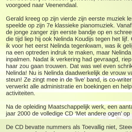
voorgoed naar Veenendaal.
Gerald kreeg op zijn vierde zijn eerste muziek l
speelde op zijn 7e klassieke pianomuziek. Vanaf 
de jonge zanger zijn eerste bandje op en schreef h
die tijd liep hij ook Nelinda Koudijs tegen het lijf
ik voor het eerst Nelinda tegenkwam, was ik geli
na een optreden indruk te maken, maar Nelinda li
inpalmen. Nadat ik verkering had gevraagd, riep
haar zou gaan trouwen. Dat was wel even schrik
Nelinda! Nu is Nelinda daadwerkelijk de vrouw 
steun! Ze zingt mee in de ‘live’ band, is co-writ
verwerkt alle administratie en boekingen en help
activiteiten.
Na de opleiding Maatschappelijk werk, een aant
jaar 2000 de volledige CD ‘Met andere ogen’ op
De CD bevatte nummers als Toevallig niet, Steed