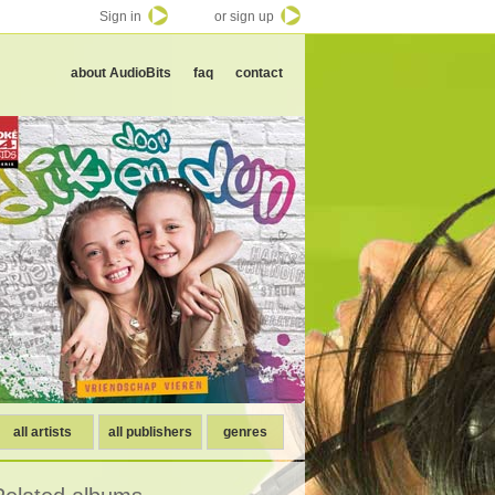
Sign in
or sign up
about AudioBits
faq
contact
all artists
all publishers
genres