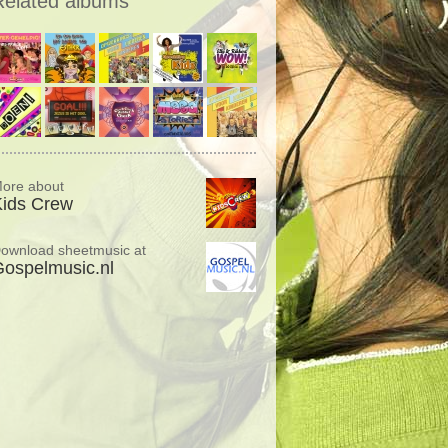
Related albums
ore about
Kids Crew
ownload sheetmusic at
ospelmusic.nl