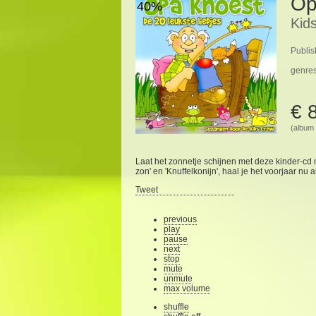
Op
40%
Kid
Publis
genre
€ 
(album 
Laat het zonnetje schijnen met deze kinder-cd m
zon' en 'Knuffelkonijn', haal je het voorjaar nu al
Tweet
previous
play
pause
next
stop
mute
unmute
max volume
shuffle