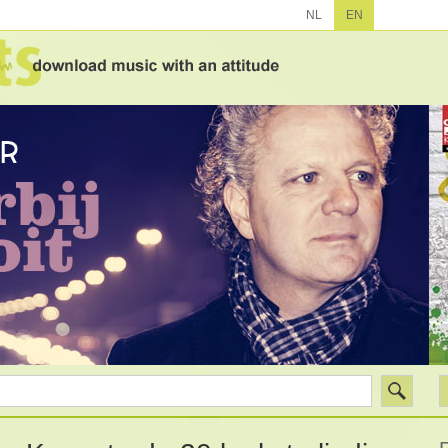
NL
EN