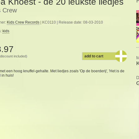
a Knoest - de 20 leukste liedjes
s Crew
her:
Kids Crew Records
| KC0110 | Release date: 08-03-2010
s:
kids
8.97
add to cart
discount included)
M
et een hoog knuffel-gehalte. Met liedjes zoals 'Op de boerderij', 'Het is de
 in huis!
D
G