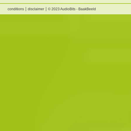
conditions
disclaimer
© 2023 AudioBits - BaakBeeld