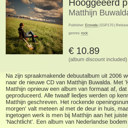
Hooggeëerd p
Matthijn Buwald
Publisher:
Ecovata
| EGP170 | Release
genres:
rock
€ 10.89
(album discount included)
Na zijn spraakmakende debuutalbum uit 2006 we
naar de nieuwe CD van Matthijn Buwalda. Met 'H
Matthijn opnieuw een album van formaat af, da
geproduceerd. Alle twaalf liedjes werden op ke
Matthijn geschreven. Het rockende openingsnumm
morgen' valt meteen al met de deur in huis, ma
ingetogen werk is men bij Matthijn aan het juist
'Nachtlicht'. Een album van Nederlandse bodem 