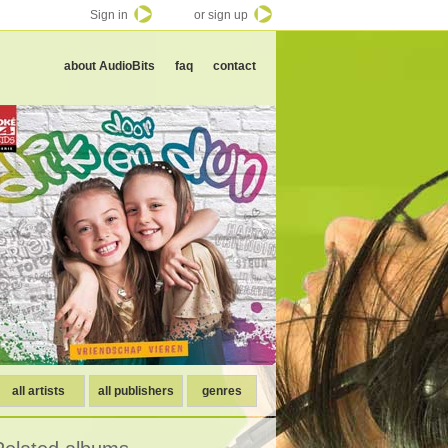
Sign in
or sign up
about AudioBits
faq
contact
all artists
all publishers
genres