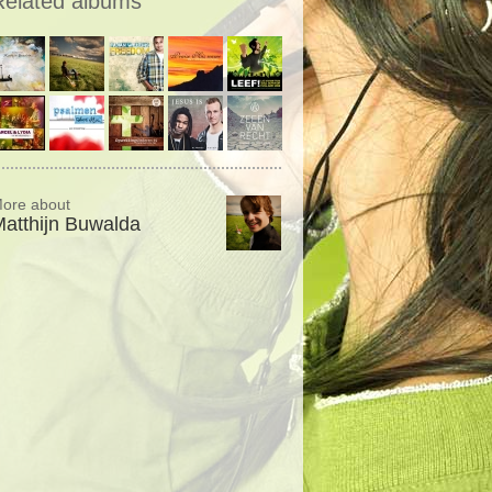
Related albums
ore about
atthijn Buwalda