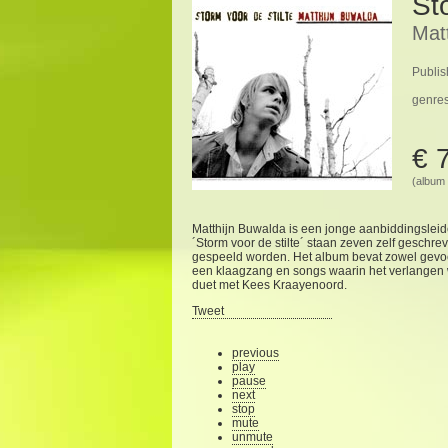
St
Mat
Publis
genre
€ 
(album 
Matthijn Buwalda is een jonge aanbiddingsleid
´Storm voor de stilte´ staan zeven zelf geschr
gespeeld worden. Het album bevat zowel gevoelig
een klaagzang en songs waarin het verlangen 
duet met Kees Kraayenoord.
Tweet
previous
play
pause
next
stop
mute
unmute