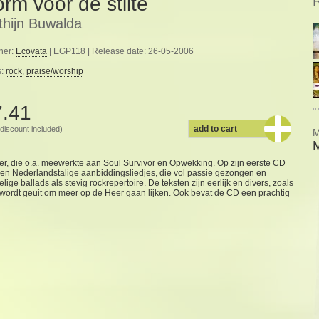
orm voor de stilte
thijn Buwalda
her:
Ecovata
| EGP118 | Release date: 26-05-2006
s:
rock
,
praise/worship
7.41
add to cart
discount included)
M
M
er, die o.a. meewerkte aan Soul Survivor en Opwekking. Op zijn eerste CD
even Nederlandstalige aanbiddingsliedjes, die vol passie gezongen en
e ballads als stevig rockrepertoire. De teksten zijn eerlijk en divers, zoals
wordt geuit om meer op de Heer gaan lijken. Ook bevat de CD een prachtig