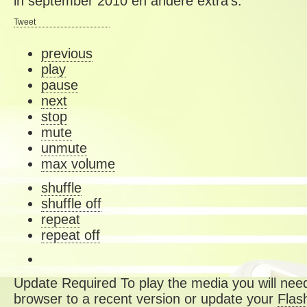
in september 2010 en andere extra's.
Tweet
previous
play
pause
next
stop
mute
unmute
max volume
shuffle
shuffle off
repeat
repeat off
Update Required
To play the media you will need
browser to a recent version or update your
Flas