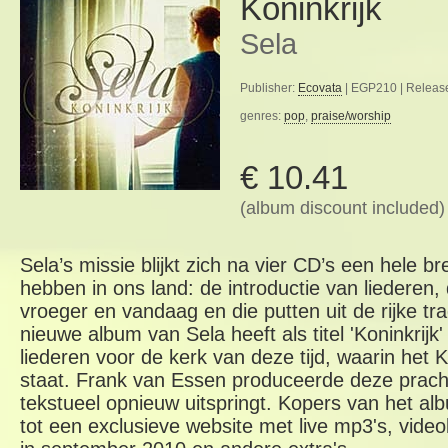
Koninkrijk
Sela
Publisher:
Ecovata
| EGP210 | Releas
genres:
pop
,
praise/worship
€ 10.41
(album discount included)
Sela’s missie blijkt zich na vier CD’s een hele 
hebben in ons land: de introductie van liederen,
vroeger en vandaag en die putten uit de rijke tra
nieuwe album van Sela heeft als titel 'Koninkrij
liederen voor de kerk van deze tijd, waarin het 
staat. Frank van Essen produceerde deze prach
tekstueel opnieuw uitspringt. Kopers van het a
tot een exclusieve website met live mp3's, vide