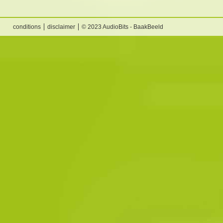
conditions
disclaimer
© 2023 AudioBits - BaakBeeld