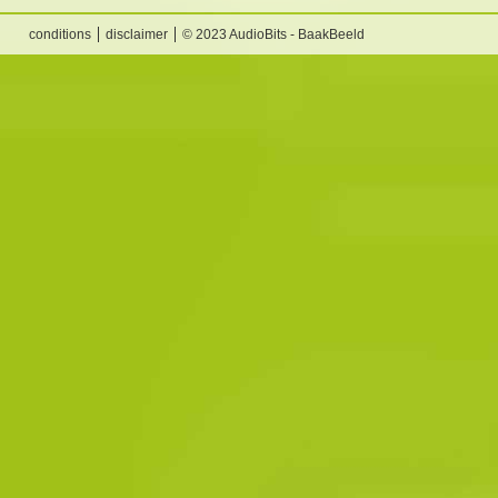
conditions
disclaimer
© 2023 AudioBits - BaakBeeld