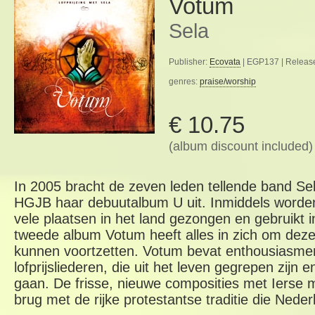
Votum
Sela
Publisher:
Ecovata
| EGP137 | Releas
genres:
praise/worship
€ 10.75
(album discount included)
In 2005 bracht de zeven leden tellende band S
HGJB haar debuutalbum U uit. Inmiddels worden
vele plaatsen in het land gezongen en gebruikt 
tweede album Votum heeft alles in zich om dez
kunnen voortzetten. Votum bevat enthousiasme
lofprijsliederen, die uit het leven gegrepen zijn 
gaan. De frisse, nieuwe composities met Ierse 
brug met de rijke protestantse traditie die Neder