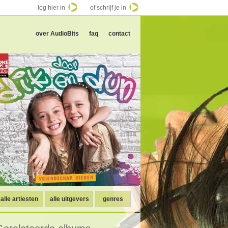
log hier in
of schrijf je in
over AudioBits
faq
contact
alle artiesten
alle uitgevers
genres