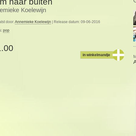
m naar buiten
emieke Koelewijn
tst door:
Annemieke Koelewijn
| Release datum: 09-06-2016
s:
pop
1.00
in winkelmandje
M