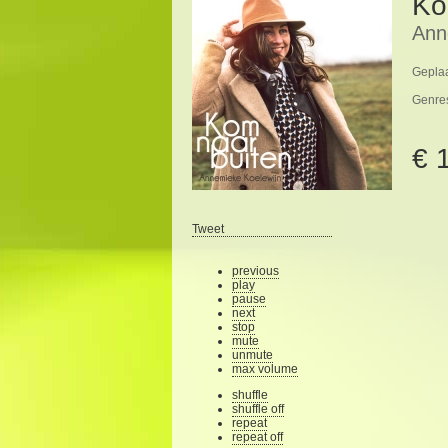
Ko
Ann
Geplaa
Genre
€ 
Tweet
previous
play
pause
next
stop
mute
unmute
max volume
shuffle
shuffle off
repeat
repeat off