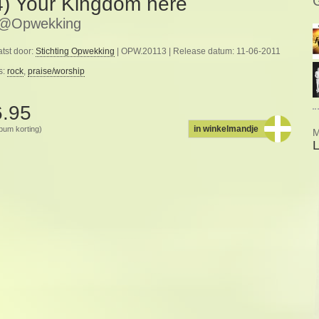
4) Your Kingdom here
e@Opwekking
tst door:
Stichting Opwekking
| OPW.20113 | Release datum: 11-06-2011
s:
rock
,
praise/worship
6.95
in winkelmandje
album korting)
M