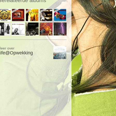
Gerelateerde albums
eer over
Life@Opwekking