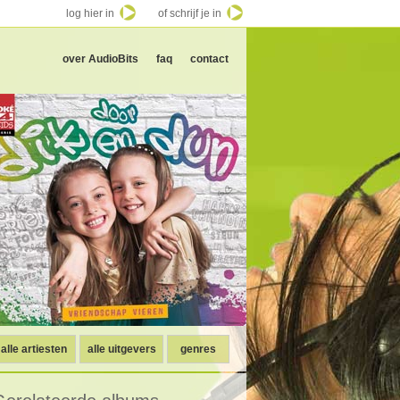
log hier in
of schrijf je in
over AudioBits
faq
contact
alle artiesten
alle uitgevers
genres