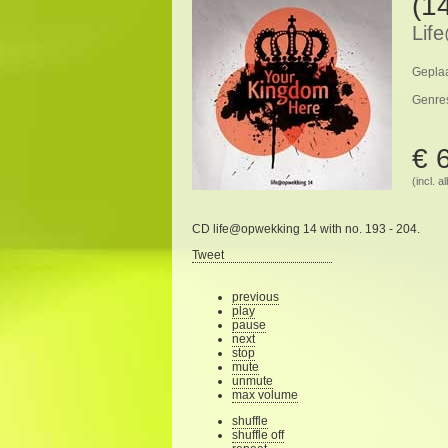
(1
Lif
Geplaa
Genre
€ 
(incl. 
CD life@opwekking 14 with no. 193 - 204.
Tweet
previous
play
pause
next
stop
mute
unmute
max volume
shuffle
shuffle off