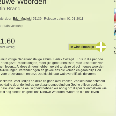
euwe Woorden
tin Brand
tst door:
EdenMuziek
| 51139 | Release datum: 01-01-2011
s:
praise/worship
11.60
in winkelmandje
album korting)
M
M
s mijn vorige Nederlandstalige album ´Eerlijk Gezegd´. Er is in die periode
heeft gezet. Mooie dingen, moeilijke gebeurtenissen, rake uitspraken van
eigen leven… Al deze dingen hebben geleid tot deze cd vol nieuwe woorden
le ontwikkelingen, veranderingen en gevoelens die komen en gaan blijft God
g voor onze vragen en onze zoektocht naar wat overblijft als de vrome
askeren. Veel liedjes op deze cd gaan over zoeken. Zoeken naar echtheid.
op dat je door de liedjes wordt aangemoedigd om God te blijven zoeken.
hele leven en de eeuwigheid hebben we nodig om dieper te ontdekken wie
 spreekt nog steeds en geeft ons Nieuwe Woorden. Woorden die ons leven