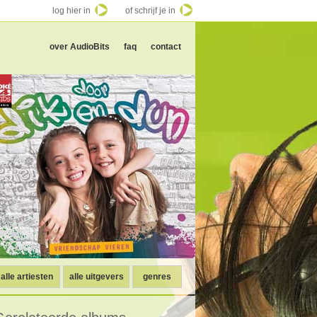
log hier in
of schrijf je in
over AudioBits
faq
contact
alle artiesten
alle uitgevers
genres