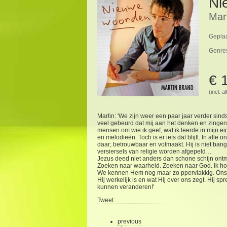
Ni
Mar
Geplaa
Genre
€ 
(incl. 
Martin: 'We zijn weer een paar jaar verder sind
veel gebeurd dat mij aan het denken en zingen 
mensen om wie ik geef, wat ik leerde in mijn 
en melodieën. Toch is er iets dat blijft. In al
daar; betrouwbaar en volmaakt. Hij is niet ban
versiersels van religie worden afgepeld…
Jezus deed niet anders dan schone schijn ontm
Zoeken naar waarheid. Zoeken naar God. Ik ho
We kennen Hem nog maar zo ppervlakkig. Ons 
Hij werkelijk is en wat Hij over ons zegt. Hij
kunnen veranderen!'
Tweet
previous