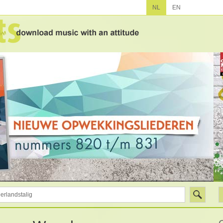
NL
EN