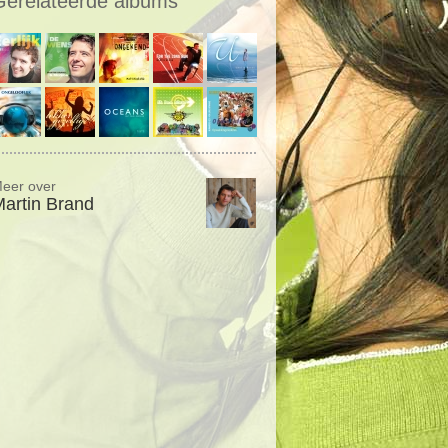
Gerelateerde albums
eer over
artin Brand