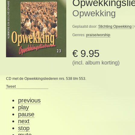
Opwekkingsli
Opwekking
Geplaatst door:
Stichting Opwekking
|
Genres:
praise/worship
€ 9.95
(incl. album korting)
CD met de Opwekkingsliederen nrs. 538 t/m 553.
Tweet
previous
play
pause
next
stop