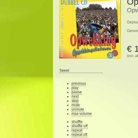
Op
Opw
Geplaa
Genre
€ 
(incl. 
Tweet
previous
play
pause
next
stop
mute
unmute
max volume
shuffle
shuffle off
repeat
repeat off