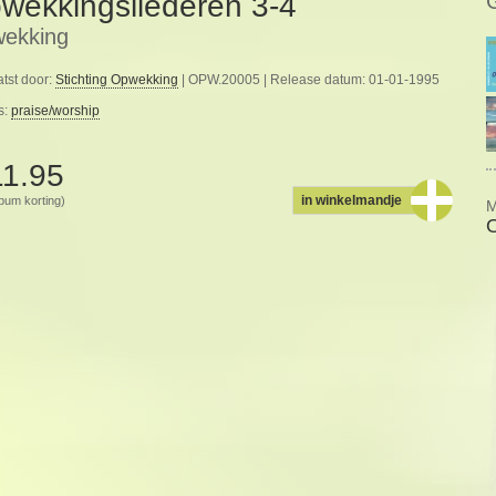
wekkingsliederen 3-4
ekking
tst door:
Stichting Opwekking
| OPW.20005 | Release datum: 01-01-1995
s:
praise/worship
11.95
in winkelmandje
album korting)
M