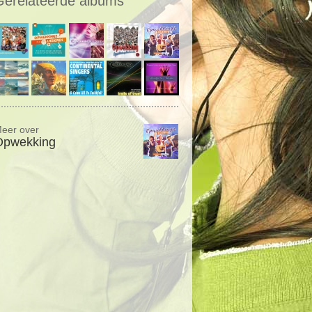
Gerelateerde albums
eer over
Opwekking