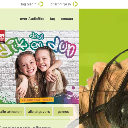
log hier in
of schrijf je in
over AudioBits
faq
contact
alle artiesten
alle uitgevers
genres