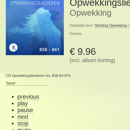
Opwekkingsli
Opwekking
Geplaatst door:
Stichting Opwekking
|
Genres:
€ 9.96
(incl. album korting)
CD Opwekkingsliederen nrs. 858 t/m 870
Tweet
previous
play
pause
next
stop