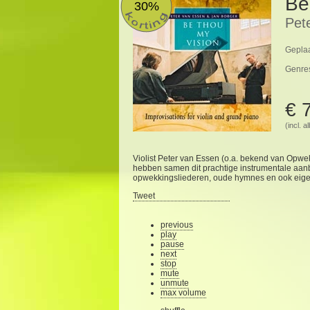
Be
30%
Pet
Geplaa
Genre
€ 
(incl. 
Violist Peter van Essen (o.a. bekend van Opwek
hebben samen dit prachtige instrumentale aa
opwekkingsliederen, oude hymnes en ook eige
Tweet
previous
play
pause
next
stop
mute
unmute
max volume