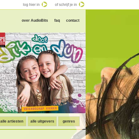
log hier in
of schrijf je in
over AudioBits
faq
contact
alle artiesten
alle uitgevers
genres