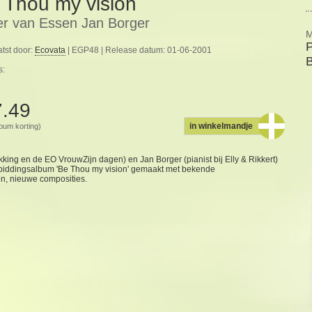
 Thou my vision
er van Essen Jan Borger
M
P
tst door:
Ecovata
| EGP48 | Release datum: 01-06-2001
B
s:
7.49
in winkelmandje
album korting)
king en de EO VrouwZijn dagen) en Jan Borger (pianist bij Elly & Rikkert)
nbiddingsalbum 'Be Thou my vision' gemaakt met bekende
n, nieuwe composities.