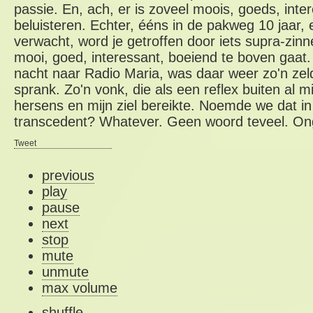
passie. En, ach, er is zoveel moois, goeds, inte
beluisteren. Echter, ééns in de pakweg 10 jaar, e
verwacht, word je getroffen door iets supra-zinne
mooi, goed, interessant, boeiend te boven gaat. 
nacht naar Radio Maria, was daar weer zo'n ze
sprank. Zo'n vonk, die als een reflex buiten al m
hersens en mijn ziel bereikte. Noemde we dat in 
transcedent? Whatever. Geen woord teveel. Onge
Tweet
previous
play
pause
next
stop
mute
unmute
max volume
shuffle