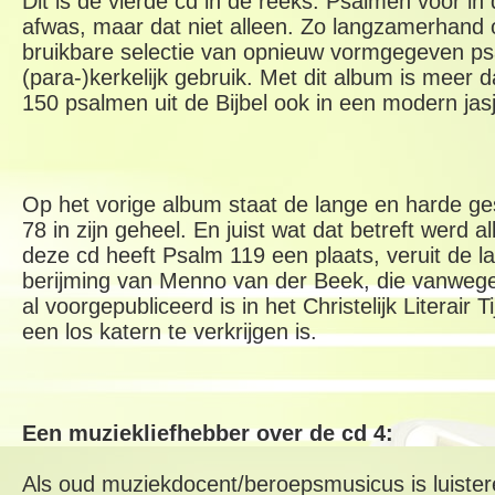
Dit is de vierde cd in de reeks. Psalmen voor in 
afwas, maar dat niet alleen. Zo langzamerhand 
bruikbare selectie van opnieuw vormgegeven p
(para-)kerkelijk gebruik. Met dit album is meer 
150 psalmen uit de Bijbel ook in een modern jas
Op het vorige album staat de lange en harde g
78 in zijn geheel. En juist wat dat betreft werd
deze cd heeft Psalm 119 een plaats, veruit de l
berijming van Menno van der Beek, die vanwege 
al voorgepubliceerd is in het Christelijk Literair Ti
een los katern te verkrijgen is.
Een muziekliefhebber over de cd 4:
Als oud muziekdocent/beroepsmusicus is luister