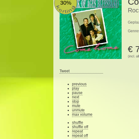
Co
30%
Roc
Geplaa
Genre
€ 
(incl. 
Tweet
previous
play
pause
next
stop
mute
unmute
max volume
shuffle
shuffle off
repeat
repeat off