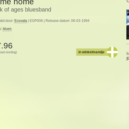
me home
k of ages bluesband
tst door:
Ecovata
| EGP006 | Release datum: 06-03-1994
s:
blues
7.96
in winkelmandje
album korting)
M
R