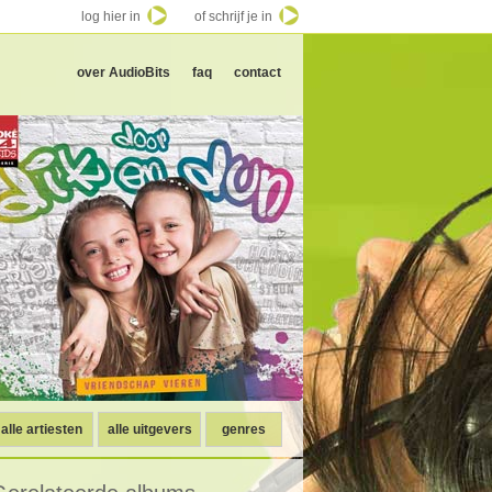
log hier in
of schrijf je in
over AudioBits
faq
contact
alle artiesten
alle uitgevers
genres