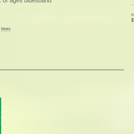
 of ages bluesband
M
:
blues
,