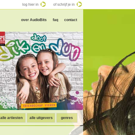
log hier in
of schrijf je in
over AudioBits
faq
contact
alle artiesten
alle uitgevers
genres