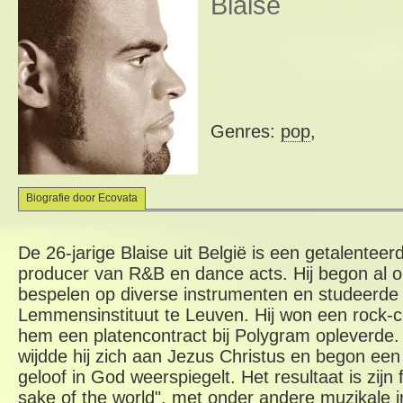
Blaise
Genres:
pop
,
Biografie door Ecovata
De 26
-jarige
Blaise
uit België
is een getalenteer
producer
van
R&B en
dance acts
.
Hij begon
al o
bespelen op
diverse instrumenten en
studeerde 
Lemmensinstituut
te Leuven.
Hij won
een rock-c
hem een
platencontract bij
Polygram opleverde
.
wijdde hij zich aan
Jezus Christus
en begon
een
geloof in God
weerspiegelt.
Het resultaat is
zijn
sake of the world
", met
onder andere
muzikale