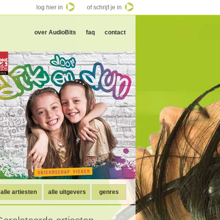
log hier in
of schrijf je in
over AudioBits
faq
contact
alle artiesten
alle uitgevers
genres