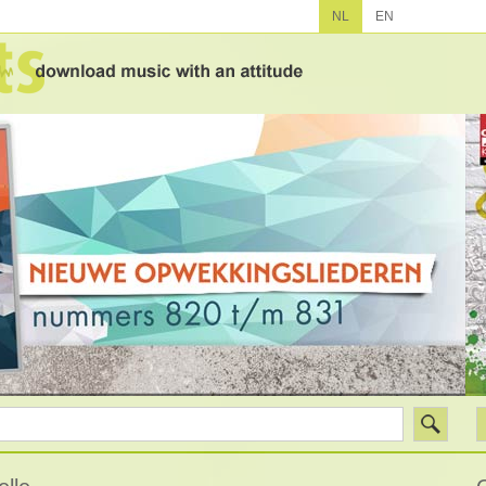
NL
EN