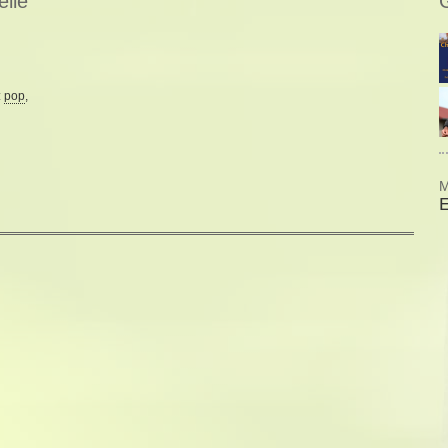
elle
:
pop
,
M