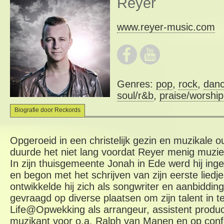
Reyer
www.reyer-music.com
Genres:
pop
,
rock
,
dan
soul/r&b
,
praise/worship
Biografie door Reckords
Opgeroeid in een christelijk gezin en muzikale o
duurde het niet lang voordat Reyer menig muzi
In zijn thuisgemeente Jonah in Ede werd hij inge
en begon met het schrijven van zijn eerste lied
ontwikkelde hij zich als songwriter en aanbidding
gevraagd op diverse plaatsen om zijn talent in t
Life@Opwekking als arrangeur, assistent produc
muzikant voor o.a. Ralph van Manen en op conf