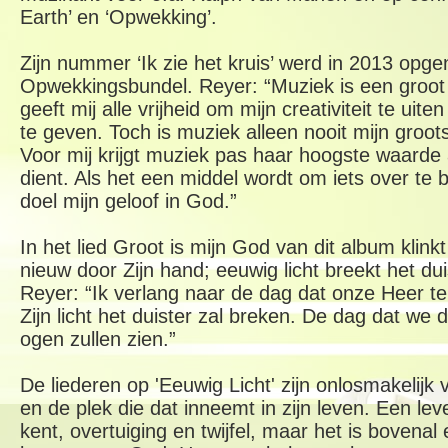
Earth’ en ‘Opwekking’.
Zijn nummer ‘Ik zie het kruis’ werd in 2013 opg
Opwekkingsbundel. Reyer: “Muziek is een groot 
geeft mij alle vrijheid om mijn creativiteit te uit
te geven. Toch is muziek alleen nooit mijn groot
Voor mij krijgt muziek pas haar hoogste waarde 
dient. Als het een middel wordt om iets over te 
doel mijn geloof in God.”
In het lied Groot is mijn God van dit album klinkt
nieuw door Zijn hand; eeuwig licht breekt het du
Reyer: “Ik verlang naar de dag dat onze Heer t
Zijn licht het duister zal breken. De dag dat we d
ogen zullen zien.”
De liederen op 'Eeuwig Licht' zijn onlosmakelijk 
en de plek die dat inneemt in zijn leven. Een le
kent, overtuiging en twijfel, maar het is bovenal