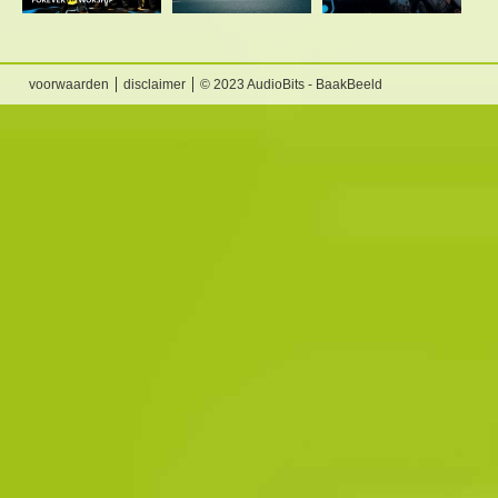
voorwaarden
disclaimer
© 2023 AudioBits - BaakBeeld