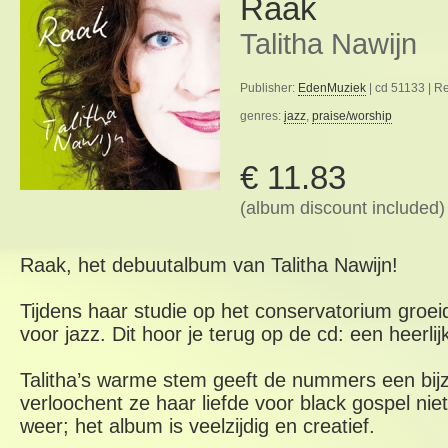
Raak
Talitha Nawijn
Publisher:
EdenMuziek
| cd 51133 | R
genres:
jazz
,
praise/worship
€ 11.83
(album discount included)
Raak, het debuutalbum van Talitha Nawijn!
Tijdens haar studie op het conservatorium groeide
voor jazz. Dit hoor je terug op de cd: een heerli
Talitha’s warme stem geeft de nummers een bij
verloochent ze haar liefde voor black gospel niet.
weer; het album is veelzijdig en creatief.