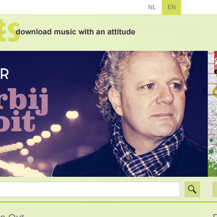
NL
EN