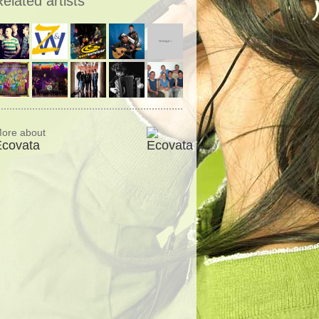
elated artists
ore about
Ecovata