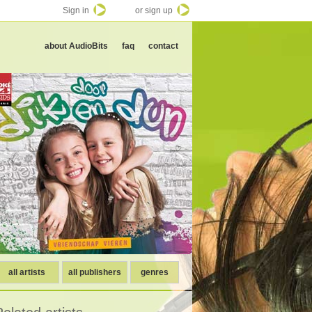
Sign in
or sign up
about AudioBits
faq
contact
all artists
all publishers
genres