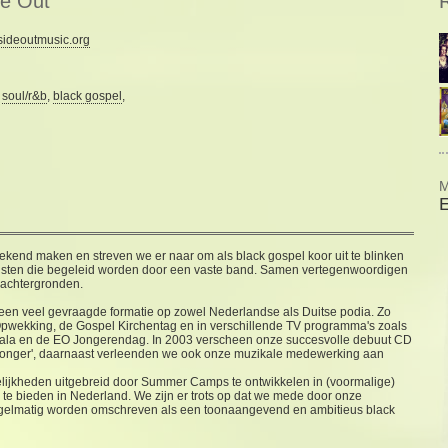
de Out
R
ideoutmusic.org
:
soul/r&b
,
black gospel
,
M
kend maken en streven we er naar om als black gospel koor uit te blinken
ocalisten die begeleid worden door een vaste band. Samen vertegenwoordigen
 achtergronden.
en een veel gevraagde formatie op zowel Nederlandse als Duitse podia. Zo
Opwekking, de Gospel Kirchentag en in verschillende TV programma's zoals
stgala en de EO Jongerendag. In 2003 verscheen onze succesvolle debuut CD
 'Stronger', daarnaast verleenden we ook onze muzikale medewerking aan
lijkheden uitgebreid door Summer Camps te ontwikkelen in (voormalige)
te bieden in Nederland. We zijn er trots op dat we mede door onze
 regelmatig worden omschreven als een toonaangevend en ambitieus black