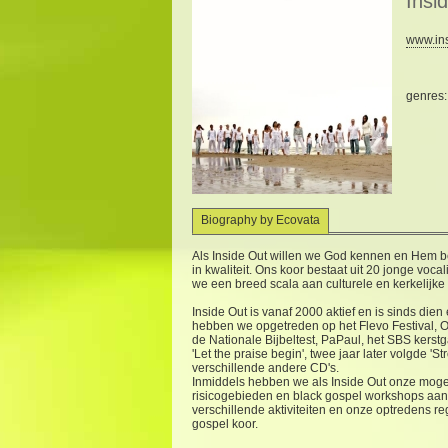
Insi
www.ins
genres
Biography by Ecovata
Als Inside Out willen we God kennen en Hem be
in kwaliteit. Ons koor bestaat uit 20 jonge v
we een breed scala aan culturele en kerkelijke
Inside Out is vanaf 2000 aktief en is sinds di
hebben we opgetreden op het Flevo Festival, 
de Nationale Bijbeltest, PaPaul, het SBS ker
'Let the praise begin', twee jaar later volgde
verschillende andere CD's.
Inmiddels hebben we als Inside Out onze moge
risicogebieden en black gospel workshops aan 
verschillende aktiviteiten en onze optredens
gospel koor.