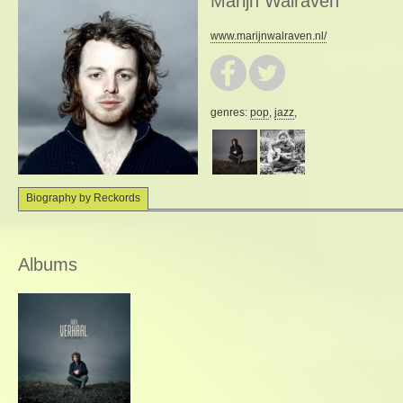
Marijn Walraven
www.marijnwalraven.nl/
genres:
pop
,
jazz
,
Biography by Reckords
Albums