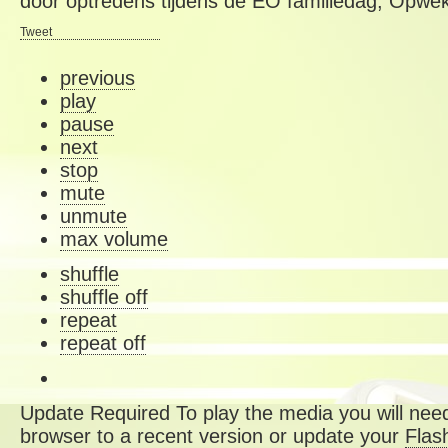
door optredens tijdens de EO familiedag, Opwekk
Tweet
previous
play
pause
next
stop
mute
unmute
max volume
shuffle
shuffle off
repeat
repeat off
Update Required
To play the media you will need
browser to a recent version or update your
Flas