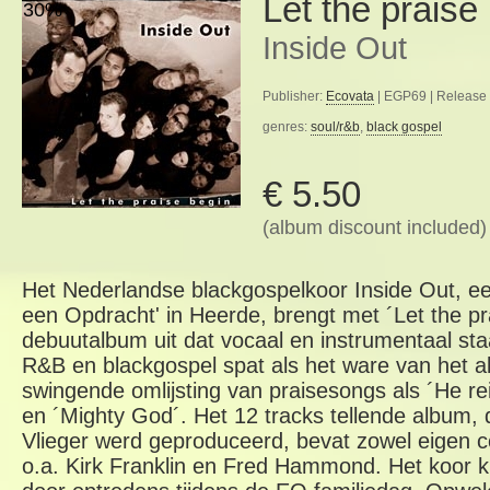
Let the praise
30%
Inside Out
Publisher:
Ecovata
| EGP69 | Release 
genres:
soul/r&b
,
black gospel
€ 5.50
(album discount included)
Het Nederlandse blackgospelkoor Inside Out, een
een Opdracht' in Heerde, brengt met ´Let the pr
debuutalbum uit dat vocaal en instrumentaal sta
R&B en blackgospel spat als het ware van het 
swingende omlijsting van praisesongs als ´He re
en ´Mighty God´. Het 12 tracks tellende album,
Vlieger werd geproduceerd, bevat zowel eigen c
o.a. Kirk Franklin en Fred Hammond. Het koor k