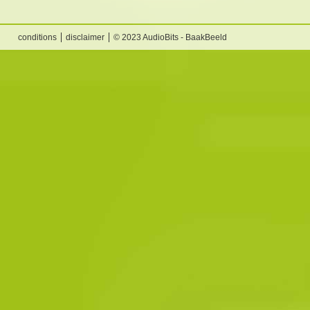
conditions
disclaimer
© 2023 AudioBits - BaakBeeld