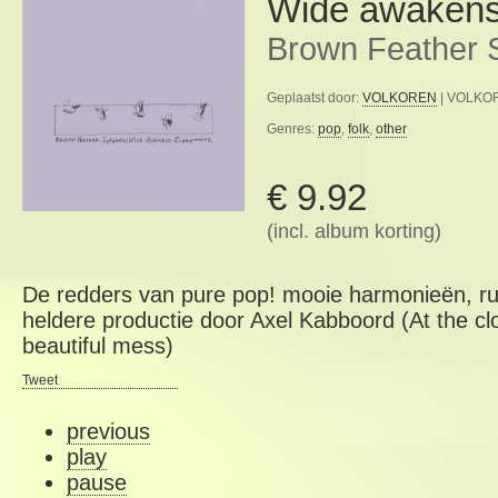
Wide awakens
Brown Feather 
Geplaatst door:
VOLKOREN
| VOLKOR
Genres:
pop
,
folk
,
other
€ 9.92
(incl. album korting)
De redders van pure pop! mooie harmonieën, r
heldere productie door Axel Kabboord (At the cl
beautiful mess)
Tweet
previous
play
pause