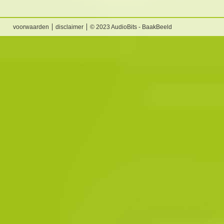
voorwaarden
disclaimer
© 2023 AudioBits - BaakBeeld