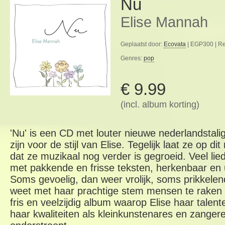
Nu
Elise Mannah
Geplaatst door:
Ecovata
| EGP300 | Re
Genres:
pop
€ 9.99
(incl. album korting)
'Nu' is een CD met louter nieuwe nederlandstali
zijn voor de stijl van Elise. Tegelijk laat ze op 
dat ze muzikaal nog verder is gegroeid. Veel lied
met pakkende en frisse teksten, herkenbaar en 
Soms gevoelig, dan weer vrolijk, soms prikkelen
weet met haar prachtige stem mensen te raken e
fris en veelzijdig album waarop Elise haar talen
haar kwaliteiten als kleinkunstenares en zangere