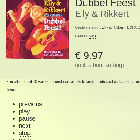
Dubbel Feest!
Elly & Rikkert
Geplaatst door:
Elly & Rikkert
| E&RCD0
Genres:
kids
€ 9.97
(incl. album korting)
Een album met 40 van de mooiste en vrolijkste kinderliedjes uit de laatste jaren
Tweet
previous
play
pause
next
stop