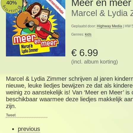
Meer en meer
40%
Marcel & Lydia
Geplaatst door:
Highway Media
| HW 5
Genres:
kids
€ 6.99
(incl. album korting)
Marcel & Lydia Zimmer schrijven al jaren kinde
nieuwe, leuke liedjes bewijzen ze dat als kinder
weinig zo aanstekelijk is! Van ‘Meer en Meer’ i
beschikbaar waarmee deze liedjes makkelijk aan 
zijn.
Tweet
previous