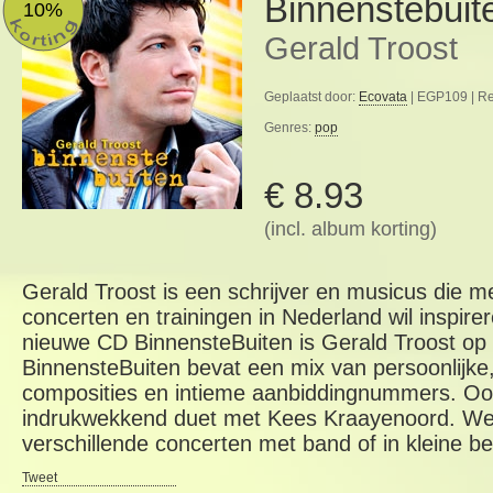
Binnenstebuit
10%
Gerald Troost
Geplaatst door:
Ecovata
| EGP109 | R
Genres:
pop
€ 8.93
(incl. album korting)
Gerald Troost is een schrijver en musicus die m
concerten en trainingen in Nederland wil inspire
nieuwe CD BinnensteBuiten is Gerald Troost op zi
BinnensteBuiten bevat een mix van persoonlijke,
composities en intieme aanbiddingnummers. Oo
indrukwekkend duet met Kees Kraayenoord. Wek
verschillende concerten met band of in kleine be
Tweet