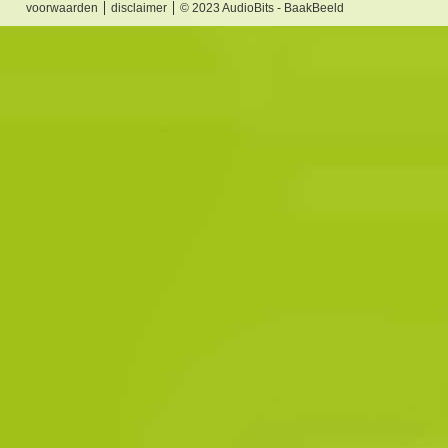
voorwaarden
disclaimer
© 2023 AudioBits - BaakBeeld