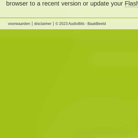
browser to a recent version or update your
Flas
voorwaarden
disclaimer
© 2023 AudioBits - BaakBeeld