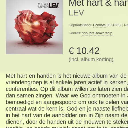
Met hart & ha
LEV
Geplaatst door:
Ecovata
| EGP252 | R
Genres:
pop
,
praise/worship
€ 10.42
(incl. album korting)
Met hart en handen is het nieuwe album van d
vriendengroep is al enkele jaren actief in kerken,
conferenties. Op dit album willen ze laten zien 
dan samen zingen. Waar we God ontmoeten in 
bemoedigd en aangespoord om ook te delen van 
centraal wat de kern is: God en je naaste liefh
in het hart van de aanbidder om in Zijn naam d
dienen, door de handen uit de mouwen te steke