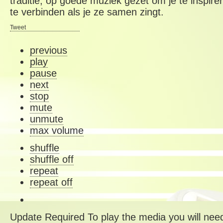
traditie, op goede muziek gezet om je te inspirer
te verbinden als je ze samen zingt.
Tweet
previous
play
pause
next
stop
mute
unmute
max volume
shuffle
shuffle off
repeat
repeat off
Update Required
To play the media you will need