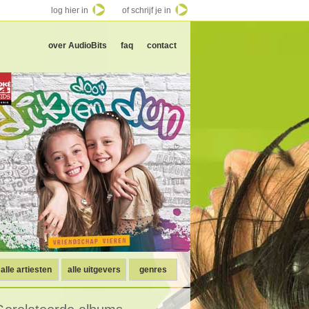
log hier in
of schrijf je in
over AudioBits
faq
contact
alle artiesten
alle uitgevers
genres