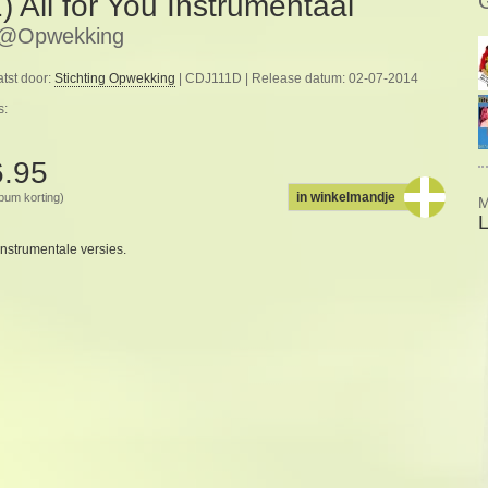
1) All for You Instrumentaal
e@Opwekking
tst door:
Stichting Opwekking
| CDJ111D | Release datum: 02-07-2014
s:
6.95
in winkelmandje
album korting)
M
nstrumentale versies.