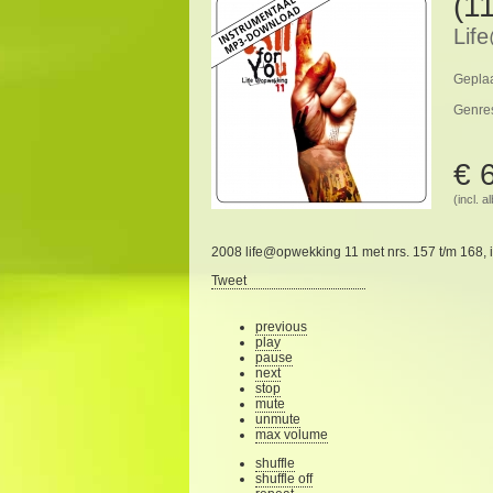
(1
Lif
Geplaa
Genre
€ 
(incl. 
2008 life@opwekking 11 met nrs. 157 t/m 168, i
Tweet
previous
play
pause
next
stop
mute
unmute
max volume
shuffle
shuffle off