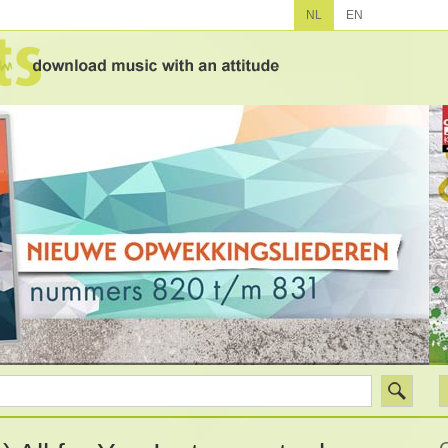
NL
EN