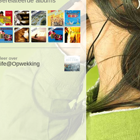
Gerelateerde albums
eer over
Life@Opwekking