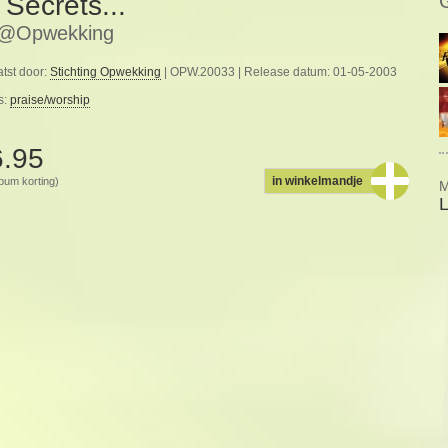
 Secrets...
e@Opwekking
tst door:
Stichting Opwekking
| OPW.20033 | Release datum: 01-05-2003
s:
praise/worship
6.95
in winkelmandje
album korting)
M