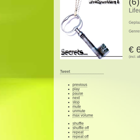
(6)
Lif
Geplaa
Genre
€ 
(incl. 
Tweet
previous
play
pause
next
stop
mute
unmute
max volume
shuffle
shuffle off
repeat
repeat off