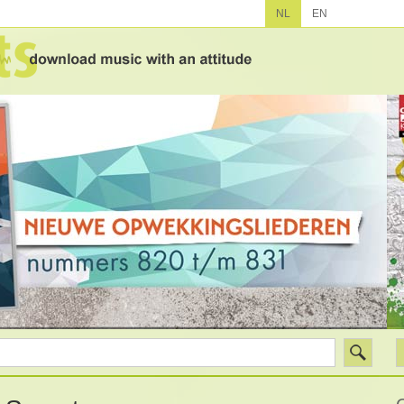
NL
EN