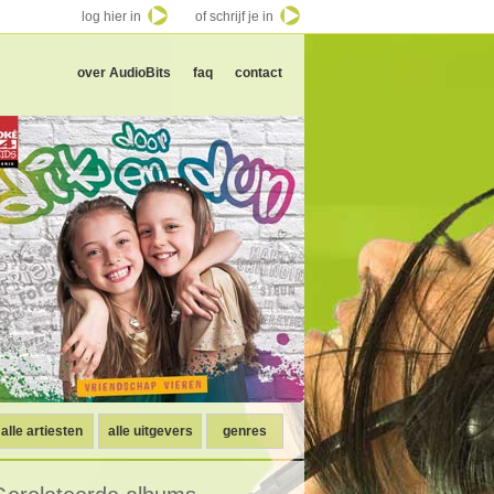
log hier in
of schrijf je in
over AudioBits
faq
contact
alle artiesten
alle uitgevers
genres