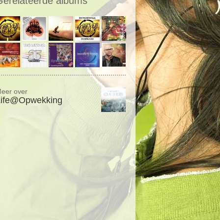
Gerelateerde albums
eer over
Life@Opwekking