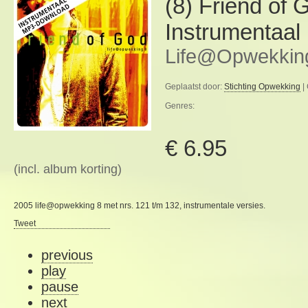
(8) Friend of 
Instrumentaal
Life@Opwekkin
Geplaatst door:
Stichting Opwekking
|
Genres:
€ 6.95
(incl. album korting)
2005 life@opwekking 8 met nrs. 121 t/m 132, instrumentale versies.
Tweet
previous
play
pause
next